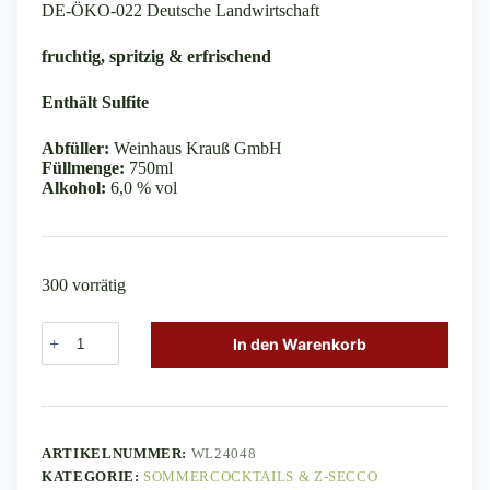
DE-ÖKO-022 Deutsche Landwirtschaft
fruchtig, spritzig & erfrischend
Enthält Sulfite
Abfüller:
Weinhaus Krauß GmbH
Füllmenge:
750ml
Alkohol:
6,0 % vol
300 vorrätig
Berizz
In den Warenkorb
Rhabarber
Secco
A
bio
l
Menge
t
e
ARTIKELNUMMER:
WL24048
r
n
KATEGORIE:
SOMMERCOCKTAILS & Z-SECCO