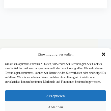
Weingut Krauss
Einwilligung verwalten
Wein, Genuss und Urlaub im Zellertal.
Um dir ein optimales Erlebnis zu bieten, verwenden wir Technologien wie Cookies,
um Geräteinformationen zu speichern und/oder darauf zuzugreifen. Wenn du diesen
KONTAKT
IMPRESSUM
Technologien zustimmst, können wir Daten wie das Surfverhalten oder eindeutige IDs
auf dieser Website verarbeiten. Wenn du deine Einwilligung nicht erteilst oder
DATENSCHUTZ
AGB
zurückziehst, können bestimmte Merkmale und Funktionen beeinträchtigt werden.
VERSANDKOSTEN
WIDERRUF
Akzeptieren
COOKIE-RICHTLINIE
Ablehnen