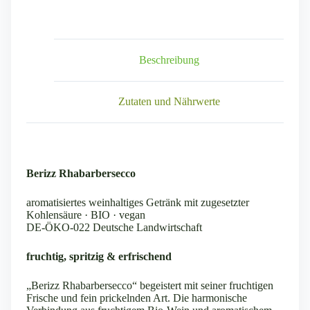
a
t
i
v
e
Beschreibung
:
Zutaten und Nährwerte
Berizz Rhabarbersecco
aromatisiertes weinhaltiges Getränk mit zugesetzter
Kohlensäure · BIO · vegan
DE-ÖKO-022 Deutsche Landwirtschaft
fruchtig, spritzig & erfrischend
„Berizz Rhabarbersecco“ begeistert mit seiner fruchtigen
Frische und fein prickelnden Art. Die harmonische