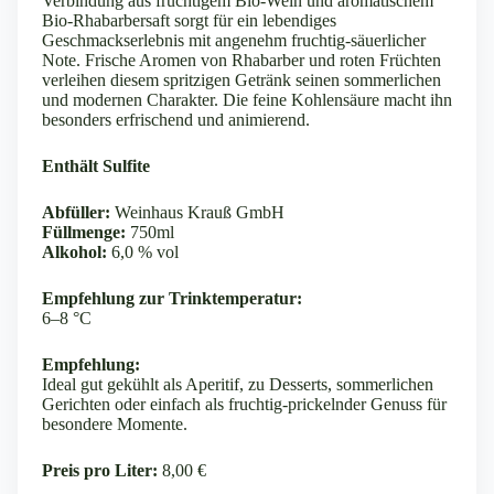
Verbindung aus fruchtigem Bio-Wein und aromatischem
Bio-Rhabarbersaft sorgt für ein lebendiges
Geschmackserlebnis mit angenehm fruchtig-säuerlicher
Note. Frische Aromen von Rhabarber und roten Früchten
verleihen diesem spritzigen Getränk seinen sommerlichen
und modernen Charakter. Die feine Kohlensäure macht ihn
besonders erfrischend und animierend.
Enthält Sulfite
Abfüller:
Weinhaus Krauß GmbH
Füllmenge:
750ml
Alkohol:
6,0 % vol
Empfehlung zur Trinktemperatur:
6–8 °C
Empfehlung:
Ideal gut gekühlt als Aperitif, zu Desserts, sommerlichen
Gerichten oder einfach als fruchtig-prickelnder Genuss für
besondere Momente.
Preis pro Liter:
8,00 €