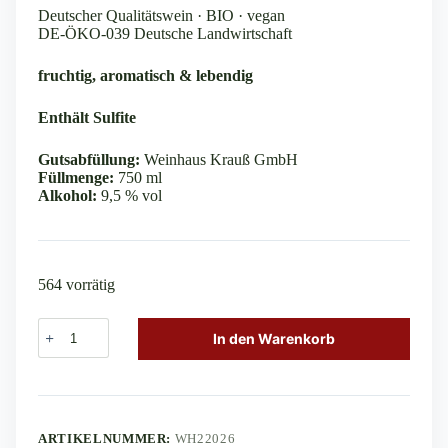
7,50 €
6,00 €.
Deutscher Qualitätswein · BIO · vegan
DE-ÖKO-039 Deutsche Landwirtschaft
fruchtig, aromatisch & lebendig
Enthält Sulfite
Gutsabfüllung:
Weinhaus Krauß GmbH
Füllmenge:
750 ml
Alkohol:
9,5 % vol
564 vorrätig
Bacchus
In den Warenkorb
lieblich
bio
A
0.75l
l
Menge
t
e
ARTIKELNUMMER:
WH22026
r