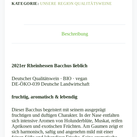
n
KATEGORIE:
UNSERE REGION QUALITÄTSWEINE
a
t
i
v
e
Beschreibung
:
2021er Rheinhessen Bacchus lieblich
Deutscher Qualitätswein · BIO · vegan
DE-ÖKO-039 Deutsche Landwirtschaft
fruchtig, aromatisch & lebendig
Dieser Bacchus begeistert mit seinem ausgeprägt
fruchtigen und duftigen Charakter. In der Nase entfalten
sich intensive Aromen von Holunderblüte, Muskat, reifen
Aprikosen und exotischen Früchten. Am Gaumen zeigt er
sich harmonisch, saftig und angenehm mild mit einer