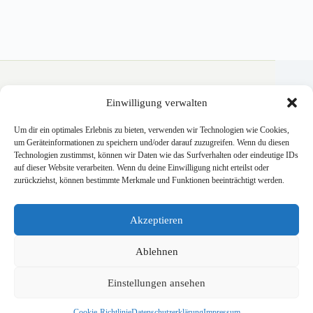
Weingut Krauss
Einwilligung verwalten
Wein, Genuss und Urlaub im Zellertal.
Um dir ein optimales Erlebnis zu bieten, verwenden wir Technologien wie Cookies,
um Geräteinformationen zu speichern und/oder darauf zuzugreifen. Wenn du diesen
KONTAKT
IMPRESSUM
Technologien zustimmst, können wir Daten wie das Surfverhalten oder eindeutige IDs
auf dieser Website verarbeiten. Wenn du deine Einwilligung nicht erteilst oder
DATENSCHUTZ
AGB
zurückziehst, können bestimmte Merkmale und Funktionen beeinträchtigt werden.
VERSANDKOSTEN
WIDERRUF
Akzeptieren
COOKIE-RICHTLINIE
Ablehnen
Einstellungen ansehen
© Weingut Krauss · Zellertal
Cookie-Richtlinie
Datenschutzerklärung
Impressum