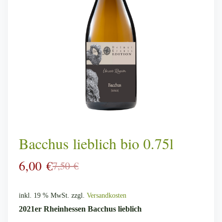
Bacchus lieblich bio 0.75l
6,00
€
7,50
€
Ursprünglicher
Aktueller
Preis
Preis
inkl. 19 % MwSt.
zzgl.
Versandkosten
war:
ist:
2021er Rheinhessen Bacchus lieblich